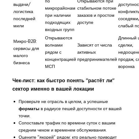
по
Открываются при
выдачи/
доступнос
микрорайонам
стабильном потоке
логистика
конфликт
при наличии
заказов и простом
последней
соседями
подходящих
доступе
мили
слабый по
входных групп
Открываются
Длинный 
Микро-B2B:
волнами
Зависят от числа
сделки,
сервисы для
рядом с
активных
недооцен
малого
концентрацией
предпринимателей
продаж, с
бизнеса
МСП
воронка
Чек‑лист: как быстро понять "растёт ли"
сектор именно в вашей локации
Проверьте не отрасль в целом, а успешные
форматы
в радиусе пешей доступности от вашей
точки.
Сопоставьте трафик по времени суток с вашим
средним чеком и временем обслуживания.
Оцените "якорей" рядом: кто реально приводит