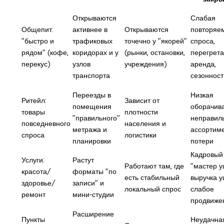
Открываются
Слабая
Общепит:
активнее в
Открываются
повторяе
"быстро и
трафиковых
точечно у "якорей"
спроса,
рядом" (кофе,
коридорах и у
(рынки, остановки,
перегрет
перекус)
узлов
учреждения)
аренда,
транспорта
сезонност
Переезды в
Низкая
Ритейл:
Зависит от
помещения
оборачива
товары
плотности
"правильного"
неправил
повседневного
населения и
метража и
ассортиме
спроса
логистики
планировки
потери
Кадровый 
Услуги:
Растут
Работают там, где
"мастер у
красота/
форматы "по
есть стабильный
выручка у
здоровье/
записи" и
локальный спрос
слабое
ремонт
мини-студии
продвиже
Расширение
Пункты
Неудачна