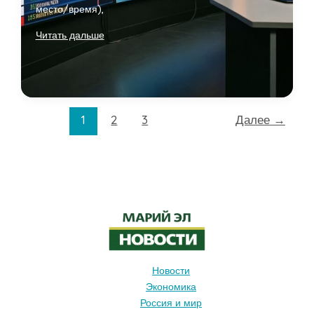
место/время),
Спорт
Читать дальше
Марий
Эл:
результаты,
ключевые
матчи
1
2
3
Далее
→
и
достижения
спортсменов
Новости
Экономика
Россия и мир