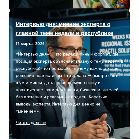
в
Марий
Эл:
Интервью дня: мнение эксперта о
что
главной теме недели в республике
подорожало
и
13 марта, 2026
почему
«Интервью дня» — это редакционный формат, где
—
позиция эксперта объясняет главную тему недели в
комментарии
республике: что произошло, почему важно и какие
экономиста
решения реалистичны. Его задача — быстро снять
шум и мифы, дать проверяемую логику и
практические шаги для власти, бизнеса и жителей,
без агитации и рекламных подмен. Короткие
выводы эксперта Интервью дня ценно не
«мнением»,
Интервью
Читать дальше
дня:
мнение