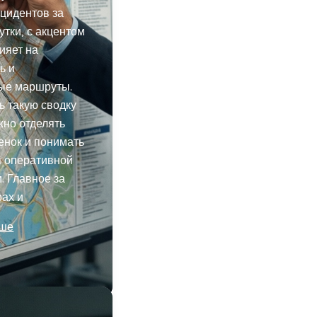
цидентов за
утки, с акцентом
лияет на
ь и
ые маршруты.
ь такую сводку
жно отделять
енок и понимать
я оперативной
 Главное за
рах и
ьше