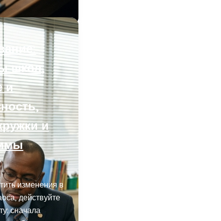
вание:
ы школ,
е и
ность,
кружки и
аммы
тить изменения в
аоса, действуйте
ту: сначала