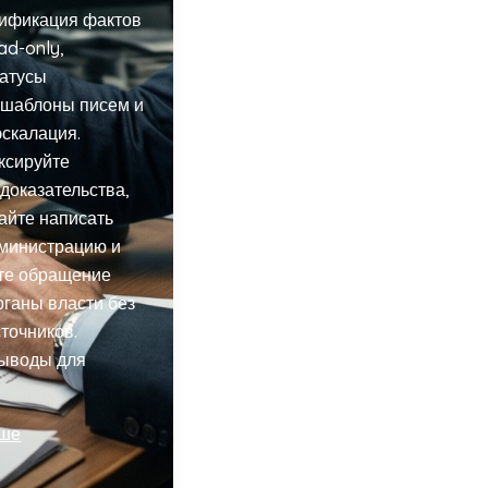
рификация фактов
ad-only,
татусы
 шаблоны писем и
эскалация.
ксируйте
доказательства,
айте написать
дминистрацию и
те обращение
рганы власти без
сточников.
ыводы для
ьше