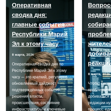
и
матчей
Оперативная
Вопрос-
районах:
и
что
сводка дня:
редакц
успехи
важного
юниоров
главные события
собира
произошло
за
Республики Марий
пробл
сутки
Эл к этому часу
жителе
добива
8 марта, 2026
реакци
Оперативная сводка дня по
Республике Марий Эл к этому
8 марта, 2026
часу — это краткий, регулярно
обновляемый дайджест
Чтобы сист
подтверждённых событий:
проблемы ж
решения власти,
добиваться 
происшествия, состояние
редакции н
инфраструктуры и ключевые
процесс: ед