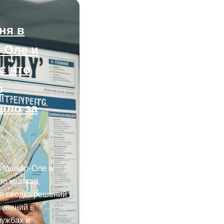
ня в
-Оле и
: что
о
шло за
 Йошкар-Оле и
то краткая,
я сводка решений
менений в
лужбах и