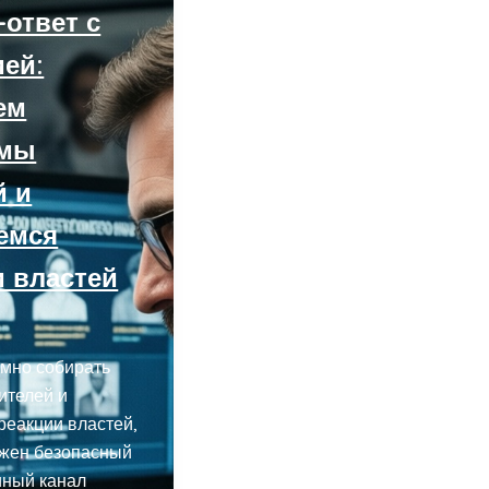
ответ с
ией:
ем
емы
й и
емся
и властей
емно собирать
ителей и
реакции властей,
ужен безопасный
иный канал