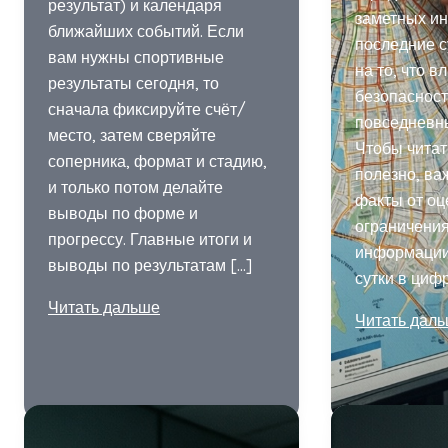
результат) и календаря
заметных ин
ближайших событий. Если
последние с
вам нужны спортивные
на то, что в
результаты сегодня, то
безопасност
сначала фиксируйте счёт/
повседневн
место, затем сверяйте
Чтобы читат
соперника, формат и стадию,
полезно, ва
и только потом делайте
факты от оц
выводы по форме и
ограничени
прогрессу. Главные итоги и
информации.
выводы по результатам […]
сутки в циф
Спорт:
Читать дальше
Итоги
Читать дал
результаты
дня
команд
в
и
Йошкар-
спортсменов,
Оле
календарь