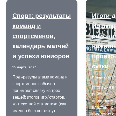
Спорт: результаты
Итоги д
команд и
Йошкар
спортсменов,
районах
календарь матчей
важног
и успехи юниоров
произо
сутки
13 марта, 2026
Под «результатами команд и
11 марта, 2026
спортсменов» обычно
Итоги дня в
понимают связку из трёх
районах — э
вещей: итогов игр/стартов,
проверяема
контекстной статистики (как
властей, из
именно был достигнут
городских с