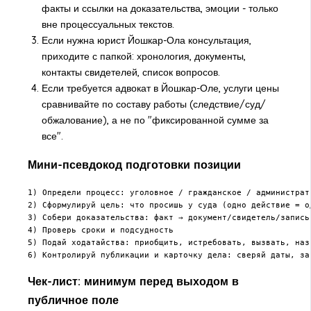
факты и ссылки на доказательства, эмоции - только
вне процессуальных текстов.
Если нужна юрист Йошкар-Ола консультация,
приходите с папкой: хронология, документы,
контакты свидетелей, список вопросов.
Если требуется адвокат в Йошкар-Оле, услуги цены
сравнивайте по составу работы (следствие/суд/
обжалование), а не по "фиксированной сумме за
все".
Мини-псевдокод подготовки позиции
1) Определи процесс: уголовное / гражданское / администрати
2) Сформулируй цель: что просишь у суда (одно действие = од
3) Собери доказательства: факт → документ/свидетель/запись

4) Проверь сроки и подсудность

5) Подай ходатайства: приобщить, истребовать, вызвать, назн
6) Контролируй публикации и карточку дела: сверяй даты, за
Чек-лист: минимум перед выходом в
публичное поле