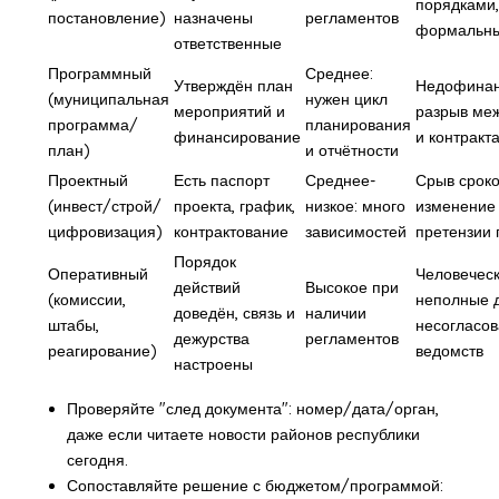
порядками,
постановление)
назначены
регламентов
формальны
ответственные
Программный
Среднее:
Утверждён план
Недофинан
(муниципальная
нужен цикл
мероприятий и
разрыв ме
программа/
планирования
финансирование
и контракт
план)
и отчётности
Проектный
Есть паспорт
Среднее-
Срыв сроко
(инвест/строй/
проекта, график,
низкое: много
изменение 
цифровизация)
контрактование
зависимостей
претензии 
Порядок
Оперативный
Человеческ
действий
Высокое при
(комиссии,
неполные 
доведён, связь и
наличии
штабы,
несогласов
дежурства
регламентов
реагирование)
ведомств
настроены
Проверяйте "след документа": номер/дата/орган,
даже если читаете новости районов республики
сегодня.
Сопоставляйте решение с бюджетом/программой: