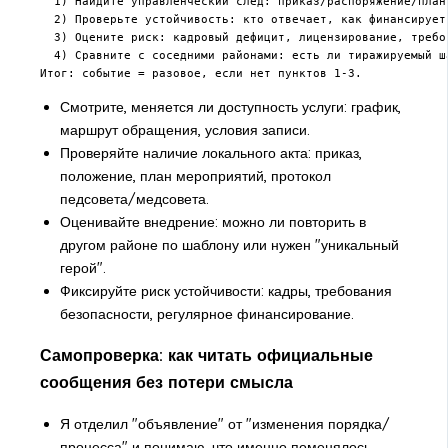
  1) Найдите управленческий след: приказ/распоряжение/план-
  2) Проверьте устойчивость: кто отвечает, как финансируетс
  3) Оцените риск: кадровый дефицит, лицензирование, требов
  4) Сравните с соседними районами: есть ли тиражируемый ша
Смотрите, меняется ли доступность услуги: график,
маршрут обращения, условия записи.
Проверяйте наличие локального акта: приказ,
положение, план мероприятий, протокол
педсовета/медсовета.
Оценивайте внедрение: можно ли повторить в
другом районе по шаблону или нужен "уникальный
герой".
Фиксируйте риск устойчивости: кадры, требования
безопасности, регулярное финансирование.
Самопроверка: как читать официальные
сообщения без потери смысла
Я отделил "объявление" от "изменения порядка/
процесса" и понимаю, что именно поменялось.