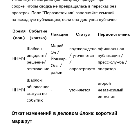
сборке, чтобы сводка не превращалась в пересказ без
проверок. Поле "Первоисточник" заполняйте ссылкой
на исходную публикацию, если она доступна публично.
Время
Событие
Локация
Статус
Первоисточник
(лок.)
(кратко)
Марий
Шаблон:
подтверждено
официальная
Эл /
инцидент/
/ уточняется
публикация /
HH:MM
Йошкар-
решение/
/
пресс-служба /
Ола /
отключение
опровергнуто
оператор
район
Шаблон:
второй
обновление
HH:MM
-
уточняется
независимый
статуса по
источник
событию
Откат изменений в деловом блоке: короткий
маршрут