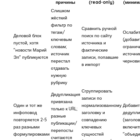
причины
(read-only)
(миним
Слишком
жёсткий
фильтр по
Сравнить ручной
тегам/
Ослабит
Деловой блок
поиск по сайту
ключевым
(добави
пустой, хотя
источника и
словам;
огранич
"новости Марий
фактические
источник
источни
Эл" публикуются
записи, попавшие
перестал
чернови
в импорт
отдавать
нужную
рубрику
Сгруппировать
Дедупликация
записи по
привязана
Один и тот же
нормализованному
Добавит
только к URL;
инфоповод
заголовку и
дедупли
разные
повторяется 2-5
совпадению
(заголо
публикации/
раз разными
ключевых
включит
перепосты
формулировками
сущностей
"объеди
считаются