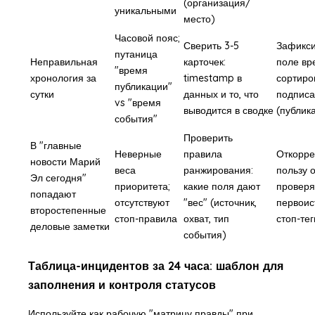
(организация/
уникальными
место)
Часовой пояс;
Сверить 3-5
Зафикси
путаница
Неправильная
карточек:
поле вр
"время
хронология за
timestamp в
сортиро
публикации"
сутки
данных и то, что
подписат
vs "время
выводится в сводке
(публик
события"
Проверить
В "главные
Неверные
правила
Откорре
новости Марий
веса
ранжирования:
пользу 
Эл сегодня"
приоритета;
какие поля дают
провер
попадают
отсутствуют
"вес" (источник,
первоис
второстепенные
стоп-правила
охват, тип
стоп-тег
деловые заметки
события)
Таблица-инцидентов за 24 часа: шаблон для
заполнения и контроля статусов
Используйте как рабочую "матрицу правды" при