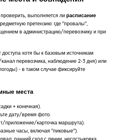
 проверить, выполняется ли
расписание
редметную претензию: где "провалы",
ащением в администрацию/перевозчику и при
ет доступа хотя бы к базовым источникам
канал перевозчика, наблюдение 2-3 дня) или
огоды) - в таком случае фиксируйте
емные места
адки + конечная).
ьте дату/время фото.
йт/приложение/карточка маршрута).
разные часы, включая "пиковые").
рвал, ранний сход с линии, несостыковка