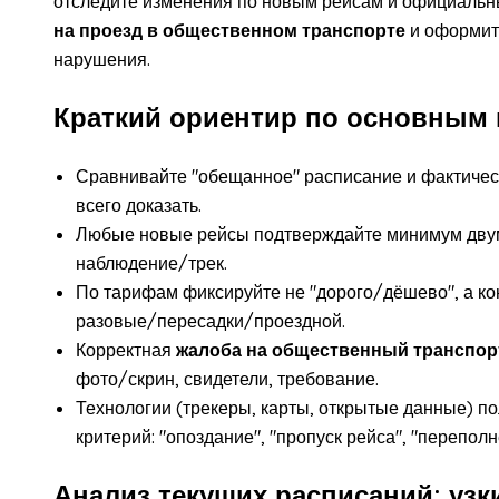
отследите изменения по новым рейсам и официальн
на проезд в общественном транспорте
и оформит
нарушения.
Краткий ориентир по основным
Сравнивайте "обещанное" расписание и фактиче
всего доказать.
Любые новые рейсы подтверждайте минимум двум
наблюдение/трек.
По тарифам фиксируйте не "дорого/дёшево", а ко
разовые/пересадки/проездной.
Корректная
жалоба на общественный транспор
фото/скрин, свидетели, требование.
Технологии (трекеры, карты, открытые данные) п
критерий: "опоздание", "пропуск рейса", "переполн
Анализ текущих расписаний: узк