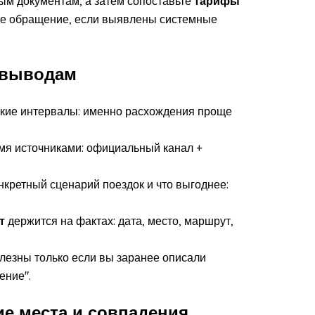
ым документам, а затем сопоставьте
тарифы
е обращение, если выявлены системные
 выводам
ские интервалы: именно расхождения проще
я источниками: официальный канал +
нкретный сценарий поездок и что выгоднее:
т
держится на фактах: дата, место, маршрут,
олезны только если вы заранее описали
ение".
ие места и совпадения