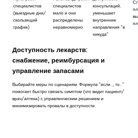
Сл
специалистов
специалистов
консультаций;
пл
(выездные дни/
мало и они
уменьшает
вы
скользящий
распределены
внутренние
пл
график)
неравномерно
направления "в
никуда"
Доступность лекарств:
снабжение, реимбурсация и
управление запасами
Выбирайте меры по сценариям. Формула "если..., то..."
помогает быстро связать симптом (что видит пациент/
врач/аптека) с управленческим решением и
минимизировать провалы в доступности.