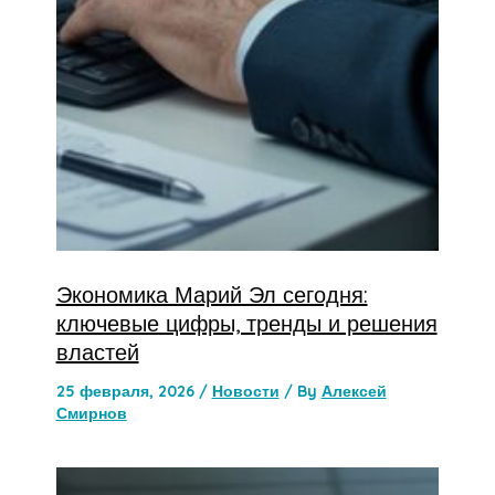
Экономика Марий Эл сегодня:
ключевые цифры, тренды и решения
властей
25 февраля, 2026
/
Новости
/ By
Алексей
Смирнов