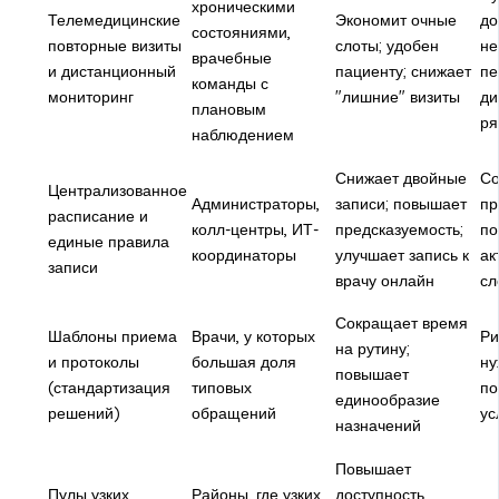
хроническими
Телемедицинские
Экономит очные
до
состояниями,
повторные визиты
слоты; удобен
не
врачебные
и дистанционный
пациенту; снижает
пе
команды с
мониторинг
"лишние" визиты
ди
плановым
ря
наблюдением
Снижает двойные
Со
Централизованное
Администраторы,
записи; повышает
пр
расписание и
колл-центры, ИТ-
предсказуемость;
по
единые правила
координаторы
улучшает запись к
ак
записи
врачу онлайн
сл
Сокращает время
Шаблоны приема
Врачи, у которых
Ри
на рутину;
и протоколы
большая доля
ну
повышает
(стандартизация
типовых
по
единообразие
решений)
обращений
ус
назначений
Повышает
Пулы узких
Районы, где узких
доступность