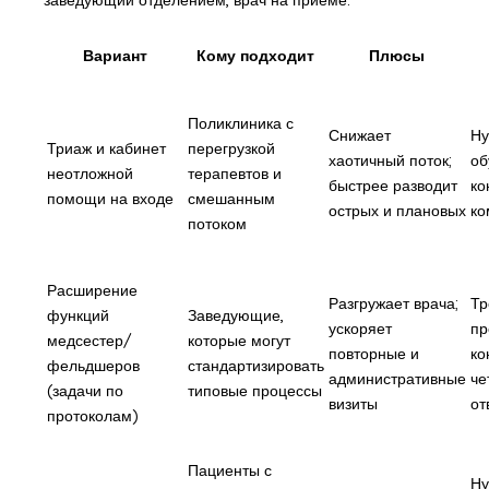
заведующий отделением, врач на приеме.
Вариант
Кому подходит
Плюсы
Поликлиника с
Снижает
Ну
Триаж и кабинет
перегрузкой
хаотичный поток;
об
неотложной
терапевтов и
быстрее разводит
ко
помощи на входе
смешанным
острых и плановых
ко
потоком
Расширение
Разгружает врача;
Тр
функций
Заведующие,
ускоряет
пр
медсестер/
которые могут
повторные и
ко
фельдшеров
стандартизировать
административные
че
(задачи по
типовые процессы
визиты
от
протоколам)
Пациенты с
Ну