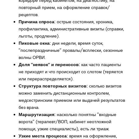
коридоре перед кабинетом, на диагностику, на
повторный прием, на оформление справок/
рецептов.
Причина спроса:
острые состояния, хроника,
профилактика, административные визиты (справки,
льготы, продление).
Пиковые окна:
дни недели, время суток,
"послепраздничные" провалы/всплески, сезонные
волны ОРВИ.
Доля "неявок" и переносов:
как часто пациенты
не приходят и что происходит со слотом (теряется
или перераспределяется).
Структура повторных визитов:
сколько визитов
можно заменить дистанционным контролем,
медсестринским приемом или выдачей результатов
без врача.
Маршрутизация:
насколько понятны "входные
ворота" (терапевт/ВОП, кабинет неотложной
помощи, узкие специалисты), есть ли триаж.
Узкие места процесса:
время на оформление,