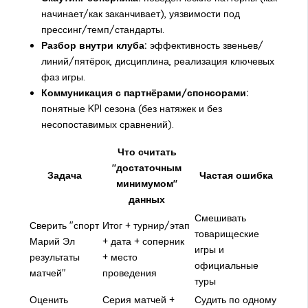
начинает/как заканчивает), уязвимости под
прессинг/темп/стандарты.
Разбор внутри клуба:
эффективность звеньев/
линий/пятёрок, дисциплина, реализация ключевых
фаз игры.
Коммуникация с партнёрами/спонсорами:
понятные KPI сезона (без натяжек и без
несопоставимых сравнений).
Что считать
"достаточным
Задача
Частая ошибка
минимумом"
данных
Смешивать
Сверить "спорт
Итог + турнир/этап
товарищеские
Марий Эл
+ дата + соперник
игры и
результаты
+ место
официальные
матчей"
проведения
туры
Оценить
Серия матчей +
Судить по одному