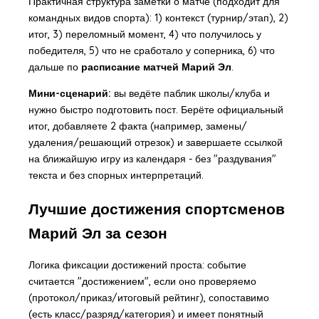
Практичная структура заметки о матче (подходит для
командных видов спорта): 1) контекст (турнир/этап), 2)
итог, 3) переломный момент, 4) что получилось у
победителя, 5) что не сработало у соперника, 6) что
дальше по
расписание матчей Марий Эл
.
Мини-сценарий:
вы ведёте паблик школы/клуба и
нужно быстро подготовить пост. Берёте официальный
итог, добавляете 2 факта (например, замены/
удаления/решающий отрезок) и завершаете ссылкой
на ближайшую игру из календаря - без "раздувания"
текста и без спорных интерпретаций.
Лучшие достижения спортсменов
Марий Эл за сезон
Логика фиксации достижений проста: событие
считается "достижением", если оно проверяемо
(протокол/приказ/итоговый рейтинг), сопоставимо
(есть класс/разряд/категория) и имеет понятный