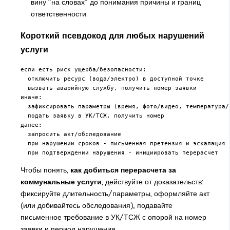
вину "на словах" до понимания причины и границ
ответственности.
Короткий псевдокод для любых нарушений
услуги
если есть риск ущерба/безопасности:

  отключить ресурс (вода/электро) в доступной точке

  вызвать аварийную службу, получить номер заявки

иначе:

  зафиксировать параметры (время, фото/видео, температура/н
  подать заявку в УК/ТСЖ, получить номер

далее:

  запросить акт/обследование

  при нарушении сроков - письменная претензия и эскалация в
  при подтверждении нарушения - инициировать перерасчет
Чтобы понять,
как добиться перерасчета за
коммунальные услуги
, действуйте от доказательств:
фиксируйте длительность/параметры, оформляйте акт
(или добивайтесь обследования), подавайте
письменное требование в УК/ТСЖ с опорой на номер
заявки и период нарушения.