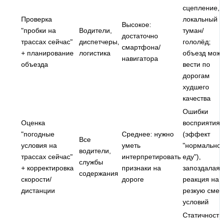
сцепление,
Проверка
локальный
Высокое:
"пробки на
Водители,
туман/
достаточно
трассах сейчас"
диспетчеры,
гололёд;
смартфона/
+ планирование
логистика
объезд мо
навигатора
объезда
вести по
дорогам
худшего
качества
Ошибки
Оценка
восприятия
"погодные
Среднее: нужно
(эффект
Все
условия на
уметь
"нормальн
водители,
трассах сейчас"
интерпретировать
еду"),
службы
+ корректировка
признаки на
запоздалая
содержания
скорости/
дороге
реакция на
дистанции
резкую сме
условий
Статичност