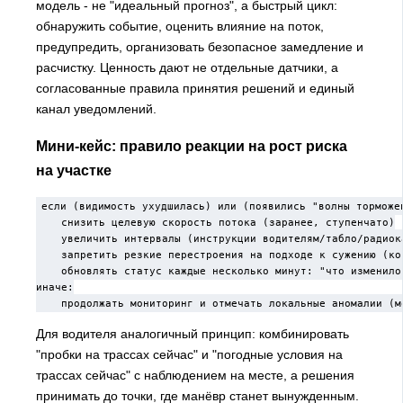
модель - не "идеальный прогноз", а быстрый цикл:
обнаружить событие, оценить влияние на поток,
предупредить, организовать безопасное замедление и
расчистку. Ценность дают не отдельные датчики, а
согласованные правила принятия решений и единый
канал уведомлений.
Мини-кейс: правило реакции на рост риска
на участке
если (видимость ухудшилась) или (появились "волны торможен
    снизить целевую скорость потока (заранее, ступенчато)

    увеличить интервалы (инструкции водителям/табло/радиока
    запретить резкие перестроения на подходе к сужению (кон
    обновлять статус каждые несколько минут: "что изменилос
иначе:

    продолжать мониторинг и отмечать локальные аномалии (м
Для водителя аналогичный принцип: комбинировать
"пробки на трассах сейчас" и "погодные условия на
трассах сейчас" с наблюдением на месте, а решения
принимать до точки, где манёвр станет вынужденным.