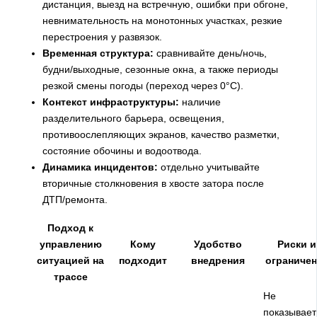
дистанция, выезд на встречную, ошибки при обгоне,
невнимательность на монотонных участках, резкие
перестроения у развязок.
Временная структура:
сравнивайте день/ночь,
будни/выходные, сезонные окна, а также периоды
резкой смены погоды (переход через 0°C).
Контекст инфраструктуры:
наличие
разделительного барьера, освещения,
противоослепляющих экранов, качество разметки,
состояние обочины и водоотвода.
Динамика инцидентов:
отдельно учитывайте
вторичные столкновения в хвосте затора после
ДТП/ремонта.
Подход к
управлению
Кому
Удобство
Риски и
ситуацией на
подходит
внедрения
ограниче
трассе
Не
показывает