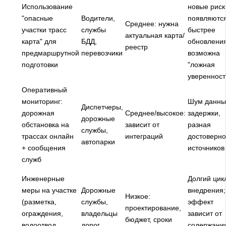
Использование
новые риск
"опасные
Водители,
появляютс
Среднее: нужна
участки трасс
службы
быстрее
актуальная карта/
карта" для
БДД,
обновления
реестр
предмаршрутной
перевозчики
возможна
подготовки
"ложная
уверенност
Оперативный
мониторинг:
Шум данны
Диспетчеры,
дорожная
Среднее/высокое:
задержки,
дорожные
обстановка на
зависит от
разная
службы,
трассах онлайн
интеграций
достоверно
автопарки
+ сообщения
источников
служб
Инженерные
Долгий цик
меры на участке
Дорожные
внедрения;
Низкое:
(разметка,
службы,
эффект
проектирование,
ограждения,
владельцы
зависит от
бюджет, сроки
водоотвод,
дорог
содержани