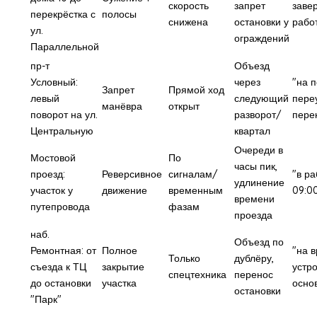
скорость
запрет
заве
перекрёстка с
полосы
снижена
остановки у
рабо
ул.
ограждений
Параллельной
пр-т
Объезд
Условный:
через
"на 
Запрет
Прямой ход
левый
следующий
пере
манёвра
открыт
поворот на ул.
разворот/
пере
Центральную
квартал
Очереди в
Мостовой
По
часы пик,
проезд:
Реверсивное
сигналам/
"в р
удлинение
участок у
движение
временным
09:00
времени
путепровода
фазам
проезда
наб.
Объезд по
Ремонтная: от
Полное
"на 
Только
дублёру,
съезда к ТЦ
закрытие
устр
спецтехника
перенос
до остановки
участка
осно
остановки
"Парк"