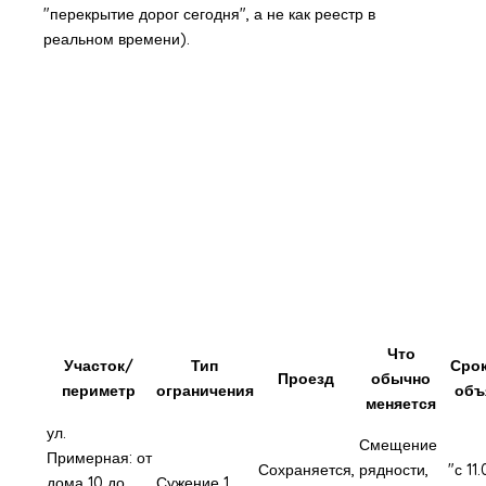
"перекрытие дорог сегодня", а не как реестр в
реальном времени).
Что
Участок/
Тип
Срок
Проезд
обычно
периметр
ограничения
объ
меняется
ул.
Смещение
Примерная: от
Сохраняется,
рядности,
"с 11
дома 10 до
Сужение 1