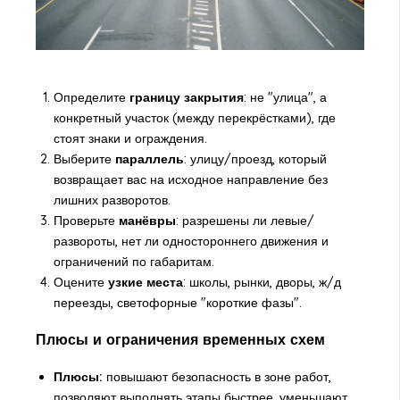
Определите
границу закрытия
: не "улица", а
конкретный участок (между перекрёстками), где
стоят знаки и ограждения.
Выберите
параллель
: улицу/проезд, который
возвращает вас на исходное направление без
лишних разворотов.
Проверьте
манёвры
: разрешены ли левые/
развороты, нет ли одностороннего движения и
ограничений по габаритам.
Оцените
узкие места
: школы, рынки, дворы, ж/д
переезды, светофорные "короткие фазы".
Плюсы и ограничения временных схем
Плюсы:
повышают безопасность в зоне работ,
позволяют выполнять этапы быстрее, уменьшают