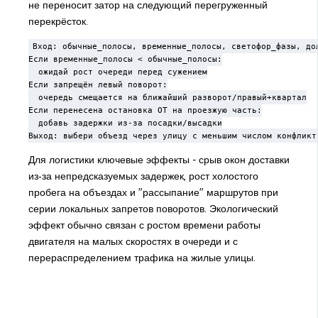
не переносит затор на следующий перегруженный
перекрёсток.
Вход: обычные_полосы, временные_полосы, светофор_фазы, дол
Если временные_полосы < обычные_полосы:

  ожидай рост очереди перед сужением

Если запрещён левый поворот:

  очередь смещается на ближайший разворот/правый+квартал

Если перенесена остановка ОТ на проезжую часть:

  добавь задержки из-за посадки/высадки

Выход: выбери объезд через улицу с меньшим числом конфликт
Для логистики ключевые эффекты - срыв окон доставки
из‑за непредсказуемых задержек, рост холостого
пробега на объездах и "рассыпание" маршрутов при
серии локальных запретов поворотов. Экологический
эффект обычно связан с ростом времени работы
двигателя на малых скоростях в очереди и с
перераспределением трафика на жилые улицы.