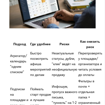
Как снизить
Подход
Где удобнее
Риски
риск
Быстро
Неактуальные
Перепроверять
Агрегатор/
посмотреть
статусы, дубли,
у площадки/
календарь
афиша
"клик" ведёт на
организатора и
"одним
мероприятий
неофициальную
читать условия
списком"
по датам
продажу
до оплаты
Фильтры в
Инфошум,
почте +
Подписки
Поймать
пропуск важного
отдельная
на
старт продаж
письма,
папка +
площадки и
и лучшие
"туннель" на 1-2
ограниченный