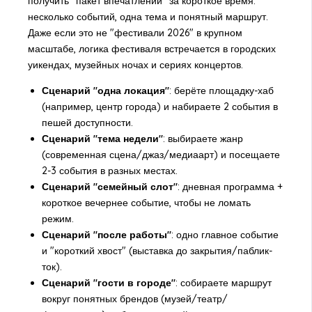
получить "пакет впечатлений" за короткое время:
несколько событий, одна тема и понятный маршрут.
Даже если это не "фестивали 2026" в крупном
масштабе, логика фестиваля встречается в городских
уикендах, музейных ночах и сериях концертов.
Сценарий "одна локация"
: берёте площадку-хаб
(например, центр города) и набираете 2 события в
пешей доступности.
Сценарий "тема недели"
: выбираете жанр
(современная сцена/джаз/медиаарт) и посещаете
2-3 события в разных местах.
Сценарий "семейный слот"
: дневная программа +
короткое вечернее событие, чтобы не ломать
режим.
Сценарий "после работы"
: одно главное событие
и "короткий хвост" (выставка до закрытия/паблик-
ток).
Сценарий "гости в городе"
: собираете маршрут
вокруг понятных брендов (музей/театр/