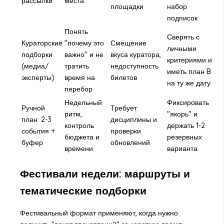
рассылки
места
площадки
набор
подписок
Понять
Сверять с
Кураторские
"почему это
Смещение
личными
подборки
важно" и не
вкуса куратора,
критериями и
(медиа/
тратить
недоступность
иметь план B
эксперты)
время на
билетов
на ту же дату
перебор
Недельный
Фиксировать
Ручной
Требует
ритм,
"якорь" и
план: 2-3
дисциплины и
контроль
держать 1-2
события +
проверки
бюджета и
резервных
буфер
обновлений
времени
варианта
Фестивали недели: маршруты и
тематические подборки
Фестивальный формат применяют, когда нужно