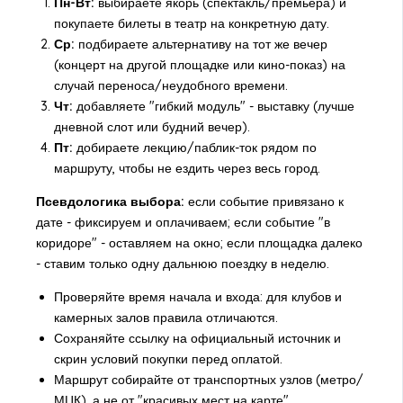
Пн-Вт:
выбираете якорь (спектакль/премьера) и
покупаете билеты в театр на конкретную дату.
Ср:
подбираете альтернативу на тот же вечер
(концерт на другой площадке или кино-показ) на
случай переноса/неудобного времени.
Чт:
добавляете "гибкий модуль" - выставку (лучше
дневной слот или будний вечер).
Пт:
добираете лекцию/паблик-ток рядом по
маршруту, чтобы не ездить через весь город.
Псевдологика выбора:
если событие привязано к
дате - фиксируем и оплачиваем; если событие "в
коридоре" - оставляем на окно; если площадка далеко
- ставим только одну дальнюю поездку в неделю.
Проверяйте время начала и входа: для клубов и
камерных залов правила отличаются.
Сохраняйте ссылку на официальный источник и
скрин условий покупки перед оплатой.
Маршрут собирайте от транспортных узлов (метро/
МЦК), а не от "красивых мест на карте".